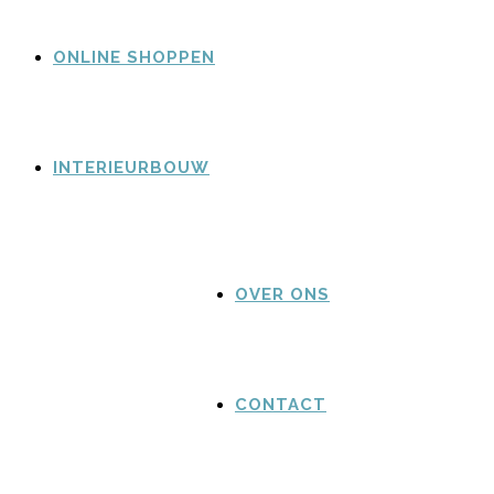
ONLINE SHOPPEN
INTERIEURBOUW
OVER ONS
CONTACT