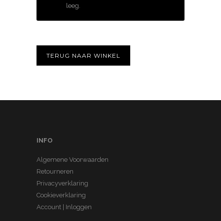
leeg.
TERUG NAAR WINKEL
INFO
Algemene Voorwaarden
Retourneren
Privacyverklaring
Cookieverklaring
Account | Inloggen