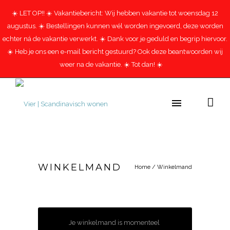
☀️ LET OP!! ☀️ Vakantiebericht: Wij hebben vakantie tot woensdag 12
augustus. ☀️ Bestellingen kunnen wél worden ingevoerd, deze worden
echter ná de vakantie verwerkt. ☀️ Dank voor je geduld en begrip hiervoor.
☀️ Heb je ons een e-mail bericht gestuurd? Ook deze beantwoorden wij
weer na de vakantie. ☀️ Tot dan! ☀️
WINKELMAND
Home
/
Winkelmand
Je winkelmand is momenteel