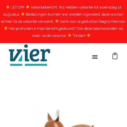
LET OP!!
Vakantiebericht: Wij hebben vakantie tot woensdag 12
augustus.
Bestellingen kunnen wél worden ingevoerd, deze worden
echter ná de vakantie verwerkt.
Dank voor je geduld en begrip hiervoor.
Heb je ons een e-mail bericht gestuurd? Ook deze beantwoorden wij
weer na de vakantie.
Tot dan!