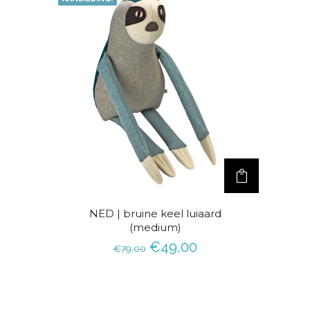
NED | bruine keel luiaard
(medium)
O
H
€
49,00
€
79,00
o
u
r
i
s
d