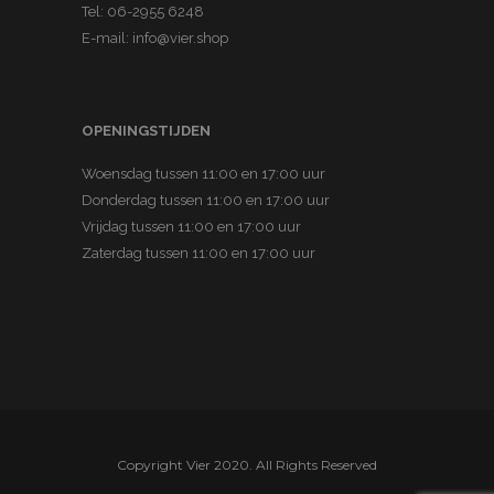
a
.
Tel:
06-2955 6248
s
E-mail:
info@vier.shop
:
€
7
OPENINGSTIJDEN
9
Woensdag tussen 11:00 en 17:00 uur
,
Donderdag tussen 11:00 en 17:00 uur
0
Vrijdag tussen 11:00 en 17:00 uur
0
Zaterdag tussen 11:00 en 17:00 uur
.
Copyright Vier 2020. All Rights Reserved