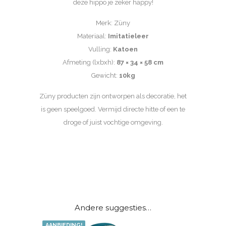
deze hippo je zeker happy!
Merk: Züny
Materiaal:
Imitatieleer
Vulling:
Katoen
Afmeting (lxbxh):
87 × 34 × 58 cm
Gewicht:
10kg
Züny producten zijn ontworpen als decoratie, het
is geen speelgoed. Vermijd directe hitte of een te
droge of juist vochtige omgeving.
Andere suggesties…
AANBIEDING!