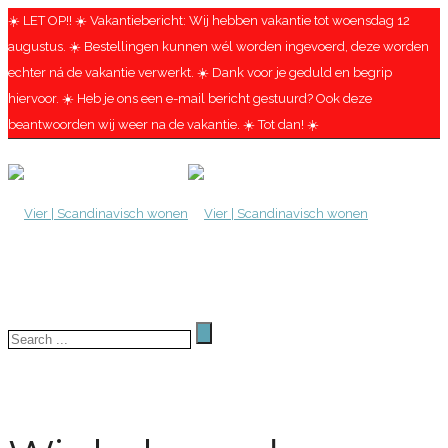
☀️ LET OP!! ☀️ Vakantiebericht: Wij hebben vakantie tot woensdag 12
augustus. ☀️ Bestellingen kunnen wél worden ingevoerd, deze worden
echter ná de vakantie verwerkt. ☀️ Dank voor je geduld en begrip
hiervoor. ☀️ Heb je ons een e-mail bericht gestuurd? Ook deze
beantwoorden wij weer na de vakantie. ☀️ Tot dan! ☀️