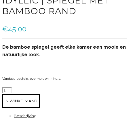
IDYLLIC | SPIEGEL MET
BAMBOO RAND
€
45,00
De bamboe spiegel geeft elke kamer een mooie en
natuurlijke look.
Vandaag besteld: overmorgen in huis.
Idyllic
|
IN WINKELMAND
Spiegel
met
Beschrijving
bamboo
rand