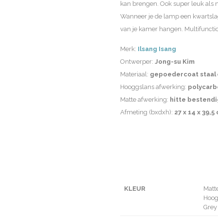
kan brengen. Ook super leuk als 
Wanneer je de lamp een kwartslag 
van je kamer hangen. Multifuncti
Merk:
Ilsang Isang
Ontwerper:
Jong-su Kim
Materiaal:
gepoedercoat staal
Hooggslans afwerking:
polycarb
Matte afwerking:
hitte bestendi
Afmeting (bxdxh):
27 x 14 x 39,5
KLEUR
Matt
Hoog
Grey