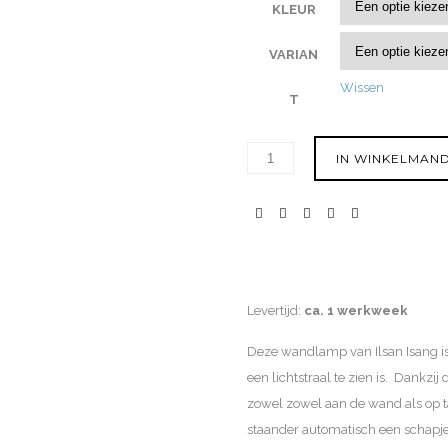
KLEUR
VARIAN
Wissen
T
IN WINKELMAN
Levertijd:
ca. 1 werkweek
Deze wandlamp van Ilsan Isang is we
een lichtstraal te zien is. Dankzi
zowel zowel aan de wand als op t
staander automatisch een schapje