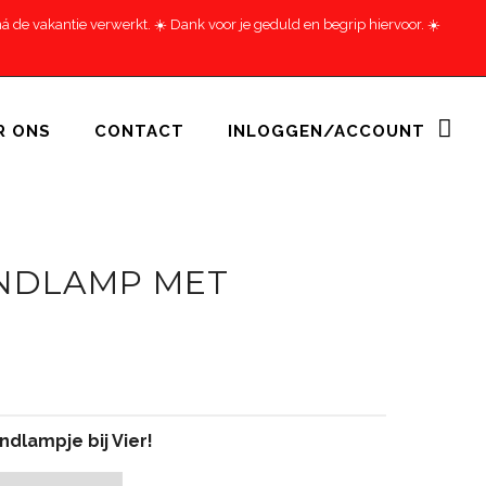
 de vakantie verwerkt. ☀️ Dank voor je geduld en begrip hiervoor. ☀️
R ONS
CONTACT
INLOGGEN/ACCOUNT
ANDLAMP MET
dlampje bij Vier!