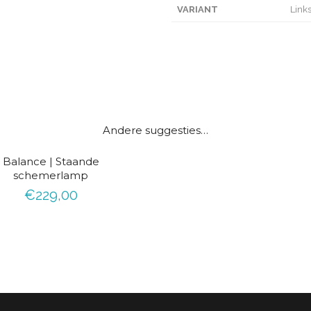
VARIANT
Link
D
i
Andere suggesties…
t
Balance | Staande
p
schemerlamp
r
€
229,00
o
d
u
c
t
h
e