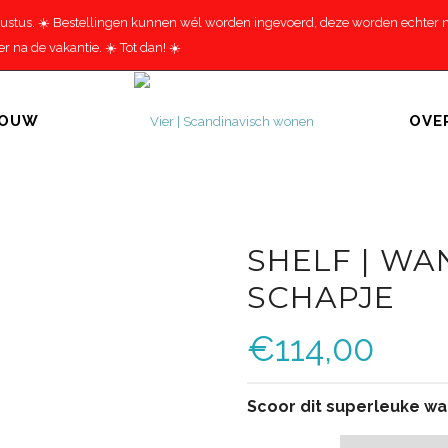
gustus. ☀️ Bestellingen kunnen wél worden ingevoerd, deze worden echter ná
 na de vakantie. ☀️ Tot dan! ☀️
BOUW
OVE
SHELF | W
SCHAPJE
€
114,00
Scoor dit superleuke wan