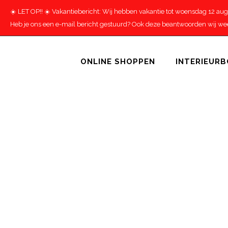
☀️ LET OP!! ☀️ Vakantiebericht: Wij hebben vakantie tot woensdag 12 au
Heb je ons een e-mail bericht gestuurd? Ook deze beantwoorden wij weer
ONLINE SHOPPEN
INTERIEUR