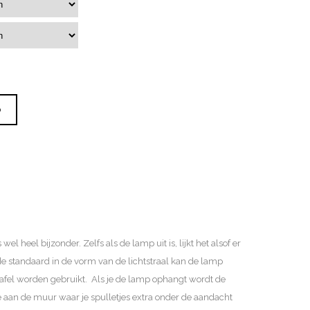
D
l heel bijzonder. Zelfs als de lamp uit is, lijkt het alsof er
j de standaard in de vorm van de lichtstraal kan de lamp
afel worden gebruikt. Als je de lamp ophangt wordt de
 aan de muur waar je spulletjes extra onder de aandacht