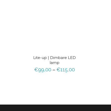
D
i
t
Lite-up | Dimbare LED
p
lamp
r
€
99,00
–
€
115,00
o
d
u
c
t
h
e