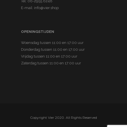
Tel:
06-2955 6248
s
s
E-mail:
info@vier.shop
.
:
D
€
e
6
OPENINGSTIJDEN
z
0
e
Woensdag tussen 11:00 en 17:00 uur
,
o
Donderdag tussen 11:00 en 17:00 uur
0
p
Vrijdag tussen 11:00 en 17:00 uur
0
t
Zaterdag tussen 11:00 en 17:00 uur
.
i
e
k
a
n
g
e
Copyright Vier 2020. All Rights Reserved
k