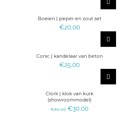
Boeien | peper en zout set
€
20,00
D
i
t
Conic | kandelaar van beton
p
€
25,00
r
o
d
u
AANBIEDING!
Clork | klok van kurk
c
(showroommodel)
t
O
H
€
30,00
€
60,00
h
o
u
e
r
i
e
s
d
f