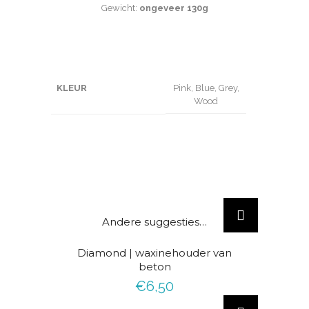
Gewicht:
ongeveer 130g
KLEUR
Pink, Blue, Grey,
Wood
Andere suggesties…
Diamond | waxinehouder van
beton
€
6,50