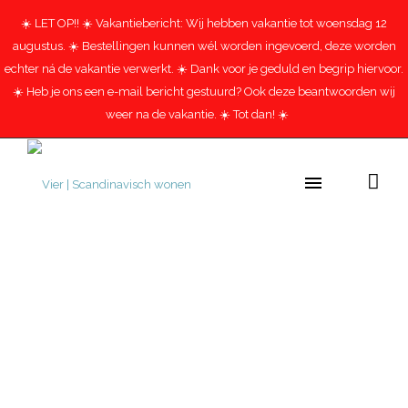
☀️ LET OP!! ☀️ Vakantiebericht: Wij hebben vakantie tot woensdag 12
augustus. ☀️ Bestellingen kunnen wél worden ingevoerd, deze worden
echter ná de vakantie verwerkt. ☀️ Dank voor je geduld en begrip hiervoor.
☀️ Heb je ons een e-mail bericht gestuurd? Ook deze beantwoorden wij
weer na de vakantie. ☀️ Tot dan! ☀️