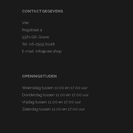
r
e
i
CONTACTGEGEVENS
r
a
e
Vier
t
v
Rogstraat 4
i
a
5361 GR, Grave
e
r
Tel:
06-2955 6248
s
i
E-mail:
info@vier.shop
.
a
D
t
e
i
OPENINGSTIJDEN
z
e
e
Woensdag tussen 11:00 en 17:00 uur
s
o
Donderdag tussen 11:00 en 17:00 uur
.
p
Vrijdag tussen 11:00 en 17:00 uur
D
Zaterdag tussen 11:00 en 17:00 uur
t
e
i
z
e
e
k