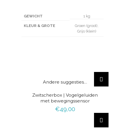
GEWICHT
1 kg
KLEUR & GROTE
Groen (groot),
Grijs (klein)
D
i
Andere suggesties…
t
AANBIEDING!
Zwitscherbox | Vogelgeluiden
p
met bewegingssensor
r
€
49,00
o
D
d
i
u
t