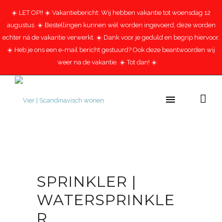
☀️ LET OP!! ☀️ Vakantiebericht: Wij hebben vakantie tot woensdag 12
augustus. ☀️ Bestellingen kunnen wél worden ingevoerd, deze worden
echter ná de vakantie verwerkt. ☀️ Dank voor je geduld en begrip hiervoor.
☀️ Heb je ons een e-mail bericht gestuurd? Ook deze beantwoorden wij
weer na de vakantie. ☀️ Tot dan! ☀️
SPRINKLER |
WATERSPRINKLE
R