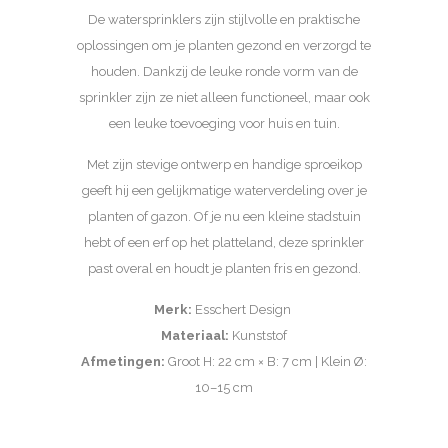
De watersprinklers zijn stijlvolle en praktische
oplossingen om je planten gezond en verzorgd te
houden. Dankzij de leuke ronde vorm van de
sprinkler zijn ze niet alleen functioneel, maar ook
een leuke toevoeging voor huis en tuin.
Met zijn stevige ontwerp en handige sproeikop
geeft hij een gelijkmatige waterverdeling over je
planten of gazon. Of je nu een kleine stadstuin
hebt of een erf op het platteland, deze sprinkler
past overal en houdt je planten fris en gezond.
Merk:
Esschert Design
Materiaal:
Kunststof
Afmetingen:
Groot H: 22 cm × B: 7 cm | Klein Ø:
10–15 cm