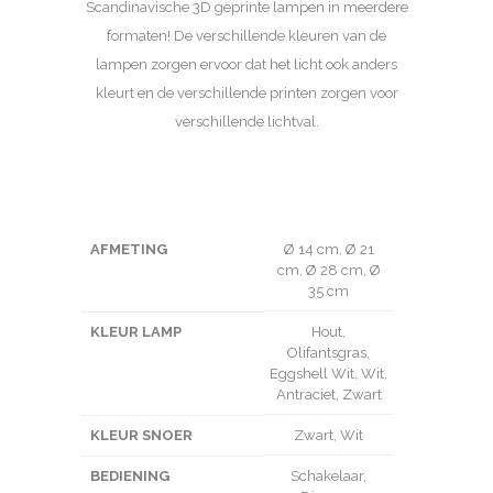
Scandinavische 3D geprinte lampen in meerdere
formaten! De verschillende kleuren van de
lampen zorgen ervoor dat het licht ook anders
kleurt en de verschillende printen zorgen voor
verschillende lichtval.
AFMETING
Ø 14 cm, Ø 21
cm, Ø 28 cm, Ø
35 cm
KLEUR LAMP
Hout,
Olifantsgras,
Eggshell Wit, Wit,
Antraciet, Zwart
KLEUR SNOER
Zwart, Wit
BEDIENING
Schakelaar,