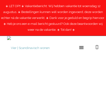
☀️ LET OP!! ☀️ Vakantiebericht: Wij hebben vakantie tot woensdag 12
augustus. ☀️ Bestellingen kunnen wél worden ingevoerd, deze worden
echter ná de vakantie verwerkt. ☀️ Dank voor je geduld en begrip hiervoor.
☀️ Heb je ons een e-mail bericht gestuurd? Ook deze beantwoorden wij
weer na de vakantie. ☀️ Tot dan! ☀️