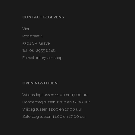
i
d
a
2
e
e
r
9
s
CONTACTGEGEVENS
r
i
7
.
e
a
Vier
,
D
v
Rogstraat 4
t
0
e
a
5361 GR, Grave
i
0
z
r
Tel:
06-2955 6248
e
.
e
i
E-mail:
info@vier.shop
s
o
a
.
p
t
D
t
i
OPENINGSTIJDEN
e
i
e
z
Woensdag tussen 11:00 en 17:00 uur
e
s
e
Donderdag tussen 11:00 en 17:00 uur
k
.
o
Vrijdag tussen 11:00 en 17:00 uur
a
D
p
Zaterdag tussen 11:00 en 17:00 uur
n
e
t
g
z
i
e