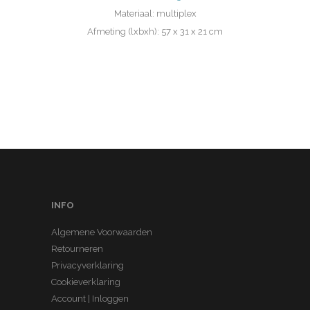
Materiaal: multiplex
Afmeting (lxbxh): 57 x 31 x 21 cm
INFO
Algemene Voorwaarden
Retourneren
Privacyverklaring
Cookieverklaring
Account | Inloggen