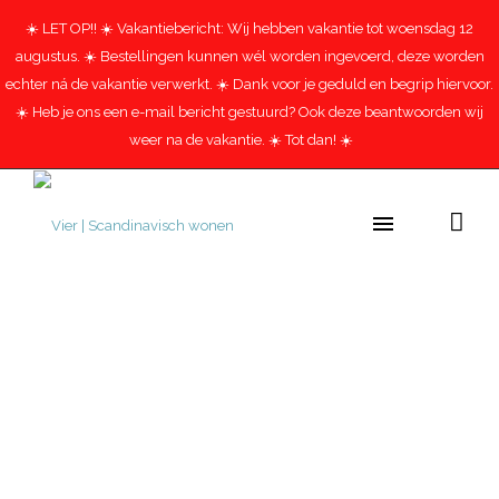
☀️ LET OP!! ☀️ Vakantiebericht: Wij hebben vakantie tot woensdag 12
augustus. ☀️ Bestellingen kunnen wél worden ingevoerd, deze worden
echter ná de vakantie verwerkt. ☀️ Dank voor je geduld en begrip hiervoor.
☀️ Heb je ons een e-mail bericht gestuurd? Ook deze beantwoorden wij
weer na de vakantie. ☀️ Tot dan! ☀️