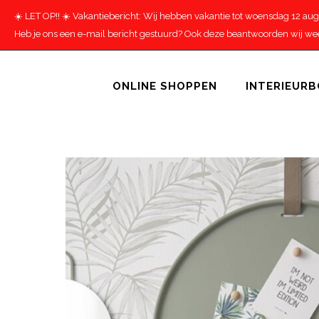
☀️ LET OP!! ☀️ Vakantiebericht: Wij hebben vakantie tot woensdag 12 au
Heb je ons een e-mail bericht gestuurd? Ook deze beantwoorden wij weer
ONLINE SHOPPEN
INTERIEUR