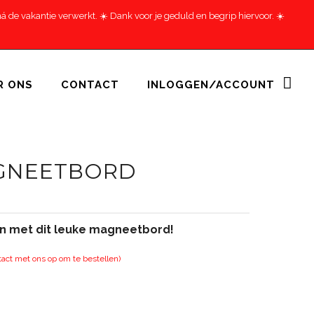
 de vakantie verwerkt. ☀️ Dank voor je geduld en begrip hiervoor. ☀️
R ONS
CONTACT
INLOGGEN/ACCOUNT
AGNEETBORD
en met dit leuke magneetbord!
tact met ons op om te bestellen)