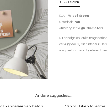
BESCHRIJVING
Kleur:
Wit of Groen
Materiaal:
Iron
Afmeting (cm):
50 (diameter)
Dit handige en leuke magneetbord
verkrijgbaar bij Vier Interieur! H
magneetbord wordt geleverd met
D
i
Andere suggesties…
t
c | kandelaar van beton
Vanity | Eiken toiletme
p