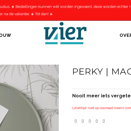
gustus. ☀️ Bestellingen kunnen wél worden ingevoerd, deze worden echter ná
 na de vakantie. ☀️ Tot dan! ☀️
BOUW
OVE
PERKY | M
Nooit meer iets verget
Levertijd: niet op voorraad (neem con