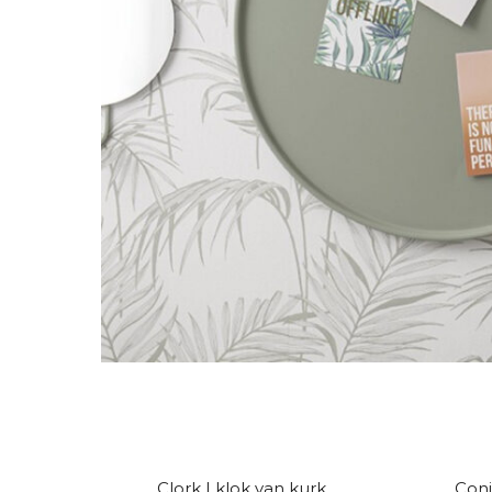
AANBIEDING!
Clork | klok van kurk
Coni