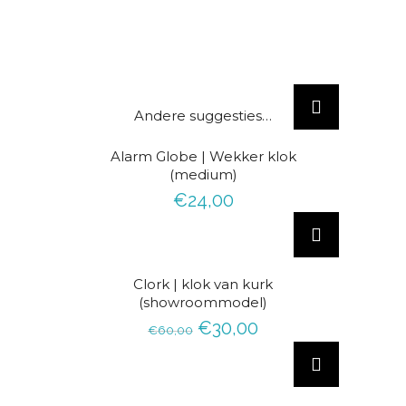
D
i
Andere suggesties…
t
Alarm Globe | Wekker klok
p
(medium)
r
€
24,00
o
d
u
c
AANBIEDING!
Clork | klok van kurk
t
(showroommodel)
h
O
H
€
30,00
€
60,00
D
e
o
u
i
e
r
i
t
f
s
d