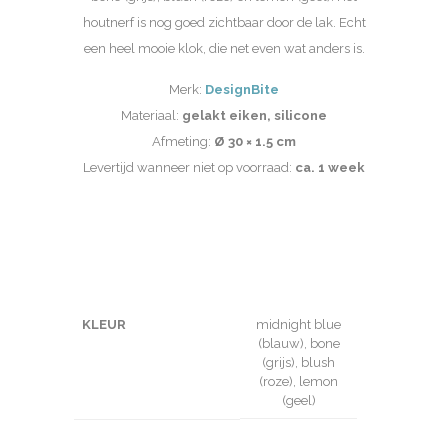
houtnerf is nog goed zichtbaar door de lak. Echt
een heel mooie klok, die net even wat anders is.
Merk:
DesignBite
Materiaal:
gelakt eiken, silicone
Afmeting:
Ø 30 × 1.5 cm
Levertijd wanneer niet op voorraad:
ca. 1 week
KLEUR
midnight blue
(blauw), bone
(grijs), blush
(roze), lemon
(geel)