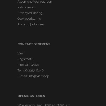
e
s
Algemene Voorwaarden
a
.
r
Retourneren
.
s
Privacyverklaring
e
D
:
Cookieverklaring
v
e
€
Account | Inloggen
a
z
6
r
e
0
i
o
,
a
CONTACTGEGEVENS
p
0
t
t
0
Vier
i
i
.
Rogstraat 4
e
e
5361 GR, Grave
s
k
Tel:
06-2955 6248
.
a
E-mail:
info@vier.shop
D
n
e
g
z
e
OPENINGSTIJDEN
e
k
Woensdag tussen 11:00 en 17:00 uur
o
o