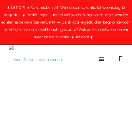
☀️ LET OP!! ☀️ Vakantiebericht: Wij hebben vakantie tot woensdag 12
augustus. ☀️ Bestellingen kunnen wél worden ingevoerd, deze worden
echter ná de vakantie verwerkt. ☀️ Dank voor je geduld en begrip hiervoor.
☀️ Heb je ons een e-mail bericht gestuurd? Ook deze beantwoorden wij
weer na de vakantie. ☀️ Tot dan! ☀️